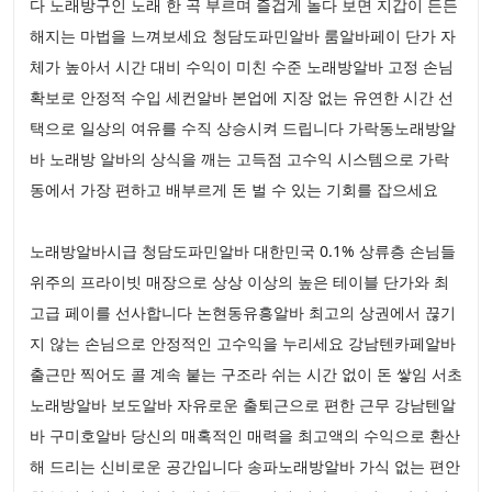
다 노래방구인 노래 한 곡 부르며 즐겁게 놀다 보면 지갑이 든든
해지는 마법을 느껴보세요 청담도파민알바 룸알바페이 단가 자
체가 높아서 시간 대비 수익이 미친 수준 노래방알바 고정 손님
확보로 안정적 수입 세컨알바 본업에 지장 없는 유연한 시간 선
택으로 일상의 여유를 수직 상승시켜 드립니다 가락동노래방알
바 노래방 알바의 상식을 깨는 고득점 고수익 시스템으로 가락
동에서 가장 편하고 배부르게 돈 벌 수 있는 기회를 잡으세요
노래방알바시급 청담도파민알바 대한민국 0.1% 상류층 손님들
위주의 프라이빗 매장으로 상상 이상의 높은 테이블 단가와 최
고급 페이를 선사합니다 논현동유흥알바 최고의 상권에서 끊기
지 않는 손님으로 안정적인 고수익을 누리세요 강남텐카페알바
출근만 찍어도 콜 계속 붙는 구조라 쉬는 시간 없이 돈 쌓임 서초
노래방알바 보도알바 자유로운 출퇴근으로 편한 근무 강남텐알
바 구미호알바 당신의 매혹적인 매력을 최고액의 수익으로 환산
해 드리는 신비로운 공간입니다 송파노래방알바 가식 없는 편안