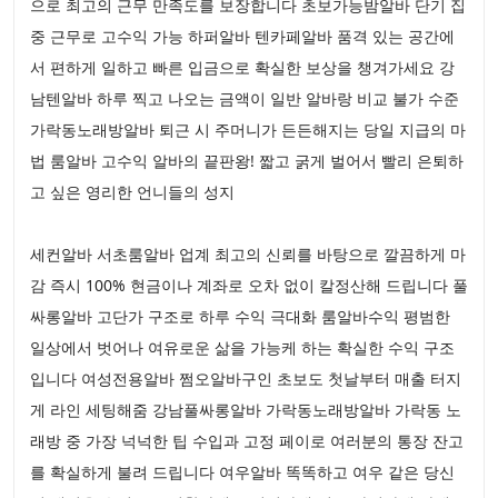
으로 최고의 근무 만족도를 보장합니다 초보가능밤알바 단기 집
중 근무로 고수익 가능 하퍼알바 텐카페알바 품격 있는 공간에
서 편하게 일하고 빠른 입금으로 확실한 보상을 챙겨가세요 강
남텐알바 하루 찍고 나오는 금액이 일반 알바랑 비교 불가 수준
가락동노래방알바 퇴근 시 주머니가 든든해지는 당일 지급의 마
법 룸알바 고수익 알바의 끝판왕! 짧고 굵게 벌어서 빨리 은퇴하
고 싶은 영리한 언니들의 성지
세컨알바 서초룸알바 업계 최고의 신뢰를 바탕으로 깔끔하게 마
감 즉시 100% 현금이나 계좌로 오차 없이 칼정산해 드립니다 풀
싸롱알바 고단가 구조로 하루 수익 극대화 룸알바수익 평범한
일상에서 벗어나 여유로운 삶을 가능케 하는 확실한 수익 구조
입니다 여성전용알바 쩜오알바구인 초보도 첫날부터 매출 터지
게 라인 세팅해줌 강남풀싸롱알바 가락동노래방알바 가락동 노
래방 중 가장 넉넉한 팁 수입과 고정 페이로 여러분의 통장 잔고
를 확실하게 불려 드립니다 여우알바 똑똑하고 여우 같은 당신