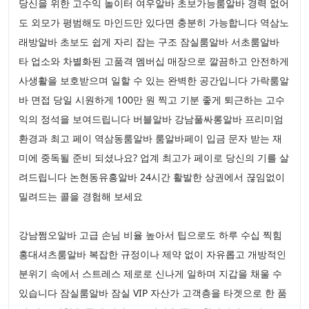
당신을 위한 고수익 놀이터 여우알바 초보가능룸알바 경력 없어
도 외모가 평범해도 마인드만 있다면 충분히 가능합니다 역삼노
래방알바 초보도 쉽게 자리 잡는 구조 잠실룸알바 서초룸알바
타 업소와 차별화된 고품격 멤버십 매장으로 깔끔하고 안전하게
사생활을 보호받으며 일할 수 있는 완벽한 공간입니다 가락룸알
바 면접 당일 시원하게 100만 원 찍고 기분 좋게 퇴근하는 고수
익의 정석을 보여드립니다 버블알바 강남풀싸롱알바 프리미엄
환경과 최고 페이 역삼동룸알바 룸알바페이 입금 문자 받는 재
미에 중독될 준비 되셨나요? 업계 최고가 페이로 당신의 기를 살
려드립니다 논현동유흥알바 24시간 활발한 상권에서 끊임없이
밀려드는 콜을 경험해 보세요
강남쩜오알바 고급 손님 비율 높아서 팁으로도 하루 수십 찍힘
홍대셔츠룸알바 복잡한 규정이나 제약 없이 자유롭고 개방적인
분위기 속에서 스트레스 제로로 신나게 일하며 지갑을 채울 수
있습니다 잠실룸알바 잠실 VIP 자산가 고객층을 타겟으로 한 품