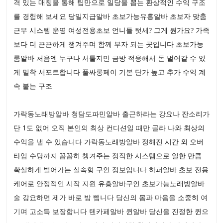
격 있는 매칭을 통해 팁만으로 일당을 뽑는 환상적인 수익 구조
를 경험해 보세요 당일지급알바 초보가능유흥알바 초보자 맞춤
근무 시스템 운영 여성전용초보 언니들 텃세? 그게 뭔가요? 가족
보다 더 끈끈하게 챙겨주며 함께 부자 되는 곳입니다 초보가능
룸알바 처음엔 누구나 서툴지만 금방 적응해서 돈 벌어갈 수 있
게 밀착 서포트합니다 풀싸롱페이 기본 단가 높고 추가 수익 계
속 붙는 구조
가락동노래방알바 청담도파민알바 출근하라는 강요나 잔소리가
단 1도 없어 오직 본인의 최상 컨디션일 때만 골라 나와 최상의
수익을 낼 수 있습니다 가락동노래방알바 정해진 시간 외 오버
타임 수당까지 꼼꼼히 챙겨주는 정직한 시스템으로 일한 만큼
확실하게 벌어가는 실속형 구인 정보입니다 하퍼알바 초보 전용
케어로 안정적인 시작 지원 유흥알바구인 초보가능노래방알바
술 강요하면 제가 바로 방 뺍니다 당신의 몸과 마음을 소중히 여
기며 고소득 보장합니다 텐카페알바 퀸알바 당신을 진정한 퀸으