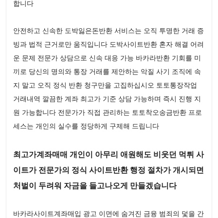
합니다
안전하고 신속한 도박잃은돈반환 서비스는 오직 투명한 거래 증
빙과 법적 근거로만 움직입니다 도박사이트반환 혼자 해결 어려
운 문제 전문가 상담으로 신속 대응 가능 바카라반환 기회를 미
끼로 당신의 명의와 통장 거래를 제안하는 악질 사기 조직에 속
지 말고 오직 정식 반환 청구만을 고집하십시오 토토통장작업
거래내역 깔끔한 계좌 최고가 기준 상담 가능하며 즉시 진행 지
원 가능합니다 전문가가 직접 관리하는 토토착오송금반환 프로
세스는 개인의 실수를 정당하게 구제해 드립니다
최고가계좌매매 개인이 아무리 애원해도 비웃던 먹튀 사
이트가 전문가의 정식 사이트반환 행정 절차가 개시되면
처벌이 두려워 자금을 들고나오게 만들겠습니다
바카라사이트계좌매입 광고 이면에 숨겨진 금융 범죄의 덫을 간