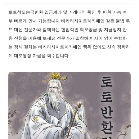
토토착오송금반환 입금계좌 및 거래내역 확인 후 반환 가능 여
부 빠르게 안내 가능합니다 바카라사이트계좌매입 같은 불법 루
트 대신 전문가와 함께하는 합법적인 착오송금 및 지급정지 반
환 신청을 이용해 보세요 전문가가 밀착하여 자비 없이 수행하
는 정식 절차는 바카라사이트계좌매입 행위 없이도 신속 정확하
게 대포통장 자금을 회수합니다