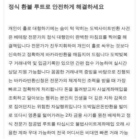
정식 환불 루트로 안전하게 해결하세요
개인이 홀로 대항하기에는 숨이 턱 막히는 도박사이트반환 사건
은 베테랑 전문가의 정식 대행만이 완벽한 마침표를 찍어줄 해
결책입니다 전문가가 진두지휘하여 개인이 홀로 싸우는 것보다
신속하고 정확하게 바카라반환을 매듭지어 드립니다 도박빚복
구 거래내역 및 입금기록만 있으면 간편 접수 가능하며 실시간
상담 지원 가능합니다 꼼꼼한 거래내역 증빙을 바탕으로 진행되
는 바카라반환신청은 전문가의 체계적인 조력을 받을 때 가장
빠르고 정확하게 처리됩니다 돈을 돌려받고자 사설계좌매입을
조회하고 알아보는 행위는 본인의 인생을 더 깊은 지하 감옥으
로 집어던지는 위험한 자살행위입니다 도박잃은돈반환을 빌미
로 또다시 영혼을 털어가려는 2차 금융 사기를 원천 배제하고 정
식 전문가 정공법 루트를 타십시오 불법사이트계좌매입 오래 사
용한 계좌 우대 가능하며 전국 어디서든 비대면 빠른 거래 가능