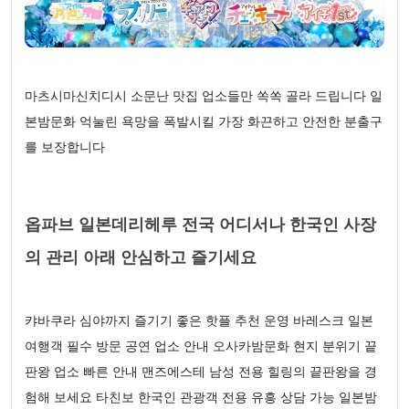
마츠시마신치디시 소문난 맛집 업소들만 쏙쏙 골라 드립니다 일
본밤문화 억눌린 욕망을 폭발시킬 가장 화끈하고 안전한 분출구
를 보장합니다
옵파브 일본데리헤루 전국 어디서나 한국인 사장
의 관리 아래 안심하고 즐기세요
캬바쿠라 심야까지 즐기기 좋은 핫플 추천 운영 바레스크 일본
여행객 필수 방문 공연 업소 안내 오사카밤문화 현지 분위기 끝
판왕 업소 빠른 안내 맨즈에스테 남성 전용 힐링의 끝판왕을 경
험해 보세요 타친보 한국인 관광객 전용 유흥 상담 가능 일본밤