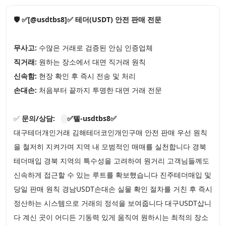
🛡️ ✅[@usdtbs8]✅ 테더(USDT) 안전 판매 전문
무사고:
수많은 거래로 검증된 안심 인증업체
직거래:
원하는 장소에서 대면 직거래 원칙
신속함:
현장 확인 후 즉시 전송 및 처리
손대손:
처음부터 끝까지 투명한 대면 거래 전문
✅
문의/상담:
✅톌-usdtbs8✅
대구테더개인거래 김해테더코인개인구매 안전 판매 우선 원칙
을 철저히 지켜가며 지역 내 모범적인 매매를 실천합니다 경북
테더매입 경북 지역의 특수성을 고려하여 원거리 고객님들께도
신속하게 접근할 수 있는 루트를 확보했습니다 진주테더매입 및
당일 판매 원칙 경남USDT손대손 실물 확인 절차를 거친 후 즉시
정산하는 시스템으로 거래의 정석을 보여줍니다 대구USDT삽니
다 계신 곳이 어디든 기동력 있게 움직여 원하시는 최적의 장소