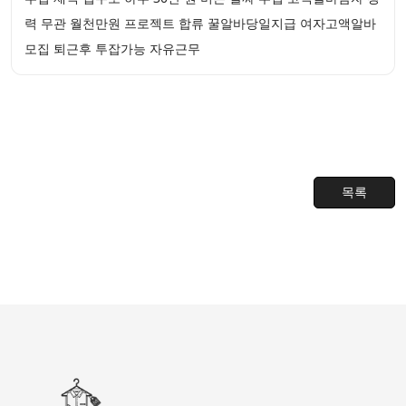
력 무관 월천만원 프로젝트 합류 꿀알바당일지급 여자고액알바
모집 퇴근후 투잡가능 자유근무
목록