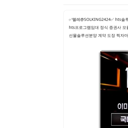
✅톌레@SOLKING2424✅ ht
hts프로그램임대 정식 증권사 모
선물솔루션분양 계약 도장 찍자마