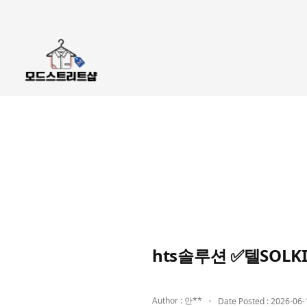
hts솔루션 ✅텔SOL
Author : 안**
Date Posted : 2026-06-