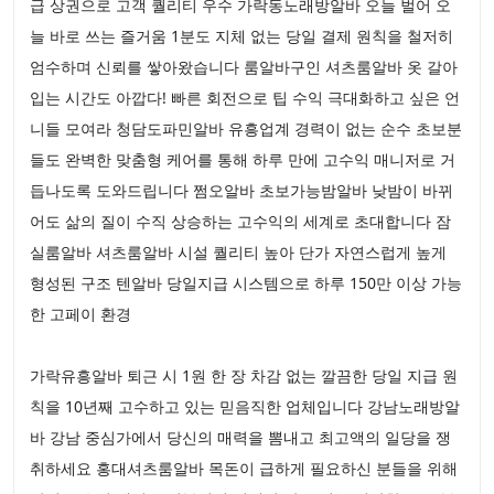
급 상권으로 고객 퀄리티 우수 가락동노래방알바 오늘 벌어 오
늘 바로 쓰는 즐거움 1분도 지체 없는 당일 결제 원칙을 철저히
엄수하며 신뢰를 쌓아왔습니다 룸알바구인 셔츠룸알바 옷 갈아
입는 시간도 아깝다! 빠른 회전으로 팁 수익 극대화하고 싶은 언
니들 모여라 청담도파민알바 유흥업계 경력이 없는 순수 초보분
들도 완벽한 맞춤형 케어를 통해 하루 만에 고수익 매니저로 거
듭나도록 도와드립니다 쩜오알바 초보가능밤알바 낮밤이 바뀌
어도 삶의 질이 수직 상승하는 고수익의 세계로 초대합니다 잠
실룸알바 셔츠룸알바 시설 퀄리티 높아 단가 자연스럽게 높게
형성된 구조 텐알바 당일지급 시스템으로 하루 150만 이상 가능
한 고페이 환경
가락유흥알바 퇴근 시 1원 한 장 차감 없는 깔끔한 당일 지급 원
칙을 10년째 고수하고 있는 믿음직한 업체입니다 강남노래방알
바 강남 중심가에서 당신의 매력을 뽐내고 최고액의 일당을 쟁
취하세요 홍대셔츠룸알바 목돈이 급하게 필요하신 분들을 위해