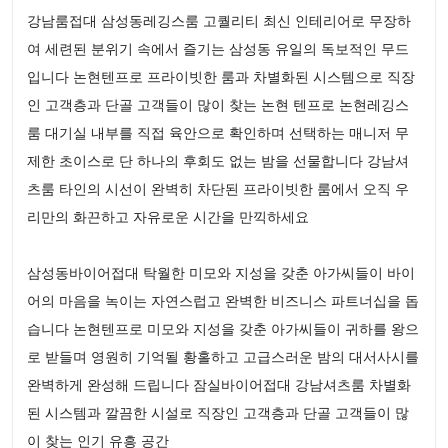
강남룸접대 삼성동레깅스룸 고퀄리티 최신 인테리어로 무장하
여 세련된 분위기 속에서 즐기는 삼성동 유일의 독보적인 무드
입니다 논현텐프로 프라이빗한 룸과 차별화된 시스템으로 직장
인 고객층과 단골 고객들이 많이 찾는 논현 텐프로 논현레깅스
룸 대기실 내부를 직접 육안으로 확인하며 선택하는 매니저 무
제한 초이스로 단 하나의 후회도 없는 밤을 선물합니다 강남셔
츠룸 타인의 시선이 완벽히 차단된 프라이빗한 룸에서 오직 우
리만의 화끈하고 자유로운 시간을 만끽하세요
삼성동바이어접대 탁월한 미모와 지성을 갖춘 아가씨들이 바이
어의 마음을 녹이는 자연스럽고 완벽한 비즈니스 파트너십을 돕
습니다 논현텐프로 미모와 지성을 갖춘 아가씨들이 귀하를 왕으
로 받들며 영원히 기억될 황홀하고 고급스러운 밤의 대서사시를
완벽하게 완성해 드립니다 잠실바이어접대 강남셔츠룸 차별화
된 시스템과 깔끔한 시설로 직장인 고객층과 단골 고객들이 많
이 찾는 인기 유흥 공간