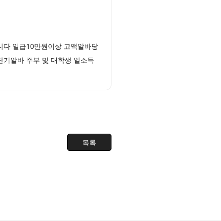
니다 일급10만원이상 고액알바당
단기알바 주부 및 대학생 일소득
목록