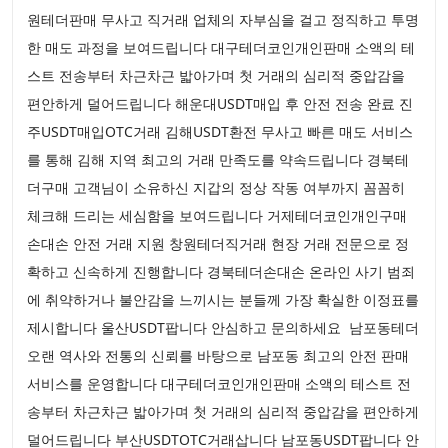
원테더판매 무사고 직거래 업체의 자부심을 걸고 정직하고 투명
한 매도 과정을 보여드립니다 대구테더코인개인판매 소액의 테
스트 전송부터 차근차근 밟아가며 첫 거래의 심리적 중압감을
편안하게 덜어드립니다 해운대USDT매입 후 안전 전송 완료 진
주USDT매입OTC거래 김해USDT환전 무사고 빠른 매도 서비스
를 통해 김해 지역 최고의 거래 만족도를 약속드립니다 경북테
더구매 고객님이 소유하신 지갑의 정상 작동 여부까지 꼼꼼히
체크해 드리는 세심함을 보여드립니다 거제테더코인개인구매
손대손 안전 거래 지원 창원테더직거래 현장 거래 전문으로 정
확하고 신속하게 진행합니다 경북테더손대손 온라인 사기 범죄
에 취약하거나 불안감을 느끼시는 분들께 가장 확실한 이정표를
제시합니다 울산USDT팝니다 안심하고 문의하세요 남포동테더
오랜 역사와 전통의 신뢰를 바탕으로 남포동 최고의 안전 판매
서비스를 운영합니다 대구테더코인개인판매 소액의 테스트 전
송부터 차근차근 밟아가며 첫 거래의 심리적 중압감을 편안하게
덜어드립니다 부산USDTOTC거래삽니다 남포동USDT팝니다 안