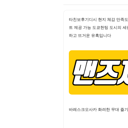
타친보후기디시 현지 체감 만족도 
트 제공 가능 도쿄헌팅 도시의 
하고 뜨거운 유혹입니다
바레스크오사카 화려한 무대 즐기