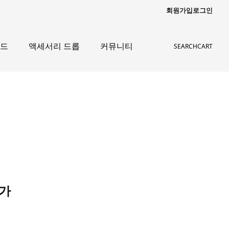
회원가입
로그인
이드
액세서리 드롭
커뮤니티
SEARCH
CART
등가