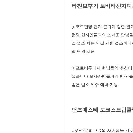
타친보후기 토비타신치디시
삿포로헌팅 현지 분위기 강한 인
헌팅 현지인들과의 뜨거운 만남을
스 업소 빠른 연결 지원 걸즈바디
역 연결 지원
아포로비루디시 형님들의 추천이 
셨습니다 오사카밤놀거리 밤새 즐
좋은 업소 위주 예약 가능
맨즈에스테 도쿄스트립클럽
나카스유흥 큐슈의 자존심을 건 