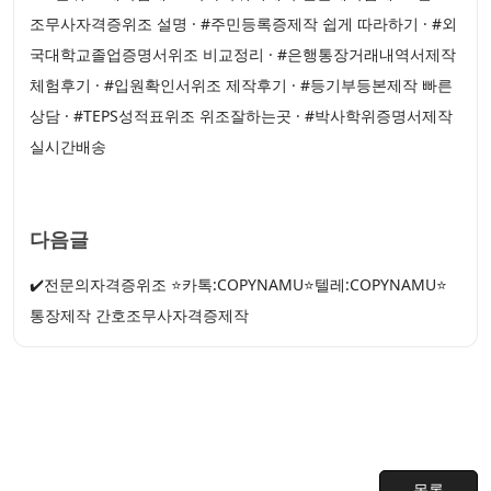
조무사자격증위조 설명 · #주민등록증제작 쉽게 따라하기 · #외
국대학교졸업증명서위조 비교정리 · #은행통장거래내역서제작
체험후기 · #입원확인서위조 제작후기 · #등기부등본제작 빠른
상담 · #TEPS성적표위조 위조잘하는곳 · #박사학위증명서제작
실시간배송
다음글
✔️전문의자격증위조 ⭐카톡:COPYNAMU⭐텔레:COPYNAMU⭐
통장제작 간호조무사자격증제작
목록