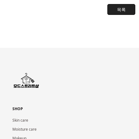
목록
SHOP
Skin care
Moisture care
Makeup