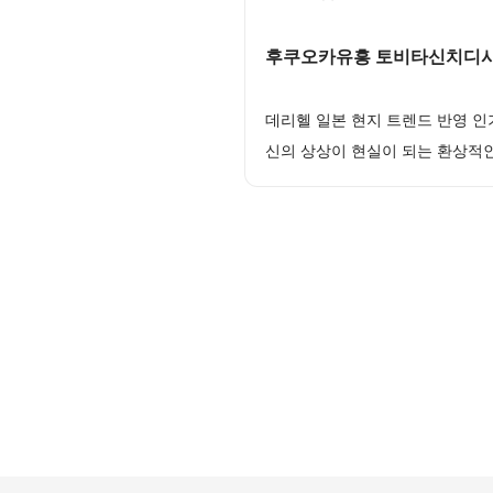
후쿠오카유흥 토비타신치디시 
데리헬 일본 현지 트렌드 반영 
신의 상상이 현실이 되는 환상적