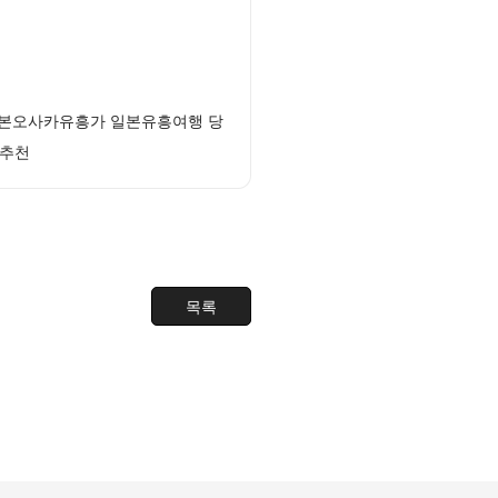
 일본오사카유흥가 일본유흥여행 당
 추천
목록