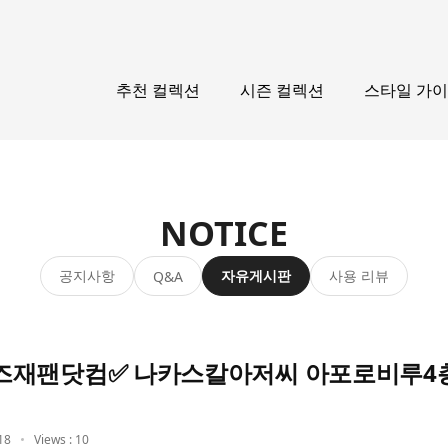
추천 컬렉션
시즌 컬렉션
스타일 가
NOTICE
공지사항
자유게시판
사용 리뷰
Q&A
즈재팬닷컴✅ 나카스칼아저씨 아포로비루4
18
Views : 10