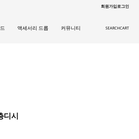
회원가입
로그인
이드
액세서리 드롭
커뮤니티
SEARCH
CART
층디시