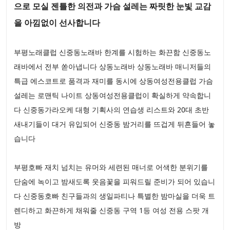
으로 모실 젠틀한 의전과 가슴 설레는 짜릿한 눈빛 교감
을 아낌없이 선사합니다
부평노래클럽 신중동노래바 한계를 시험하는 화끈함 신중동노
래바에서 전부 쏟아냅니다 상동노래바 상동노래바 매니저들의
특급 에스코트로 품격과 재미를 동시에 상동여성전용클럽 가슴
설레는 로맨틱 나이트 상동여성전용클럽이 확실하게 약속합니
다 신중동가라오케 대형 기획사의 연습생 리스트와 20대 초반
새내기들이 대거 유입되어 신중동 밤거리를 뜨겁게 뒤흔들어 놓
습니다
부평호빠 재치 넘치는 유머와 세련된 매너로 어색한 분위기를
단숨에 녹이고 밤새도록 웃음꽃을 피워드릴 준비가 되어 있습니
다 신중동호빠 친구들과의 생일파티나 특별한 밤마실을 더욱 트
렌디하고 화끈하게 채워줄 신중동 구역 1등 여성 전용 스팟 개
방