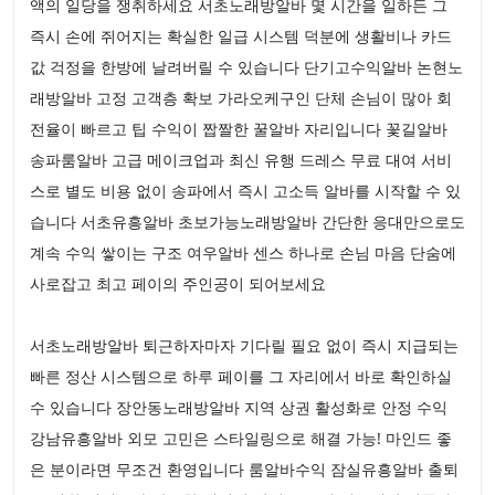
액의 일당을 쟁취하세요 서초노래방알바 몇 시간을 일하든 그
즉시 손에 쥐어지는 확실한 일급 시스템 덕분에 생활비나 카드
값 걱정을 한방에 날려버릴 수 있습니다 단기고수익알바 논현노
래방알바 고정 고객층 확보 가라오케구인 단체 손님이 많아 회
전율이 빠르고 팁 수익이 짭짤한 꿀알바 자리입니다 꽃길알바
송파룸알바 고급 메이크업과 최신 유행 드레스 무료 대여 서비
스로 별도 비용 없이 송파에서 즉시 고소득 알바를 시작할 수 있
습니다 서초유흥알바 초보가능노래방알바 간단한 응대만으로도
계속 수익 쌓이는 구조 여우알바 센스 하나로 손님 마음 단숨에
사로잡고 최고 페이의 주인공이 되어보세요
서초노래방알바 퇴근하자마자 기다릴 필요 없이 즉시 지급되는
빠른 정산 시스템으로 하루 페이를 그 자리에서 바로 확인하실
수 있습니다 장안동노래방알바 지역 상권 활성화로 안정 수익
강남유흥알바 외모 고민은 스타일링으로 해결 가능! 마인드 좋
은 분이라면 무조건 환영입니다 룸알바수익 잠실유흥알바 출퇴