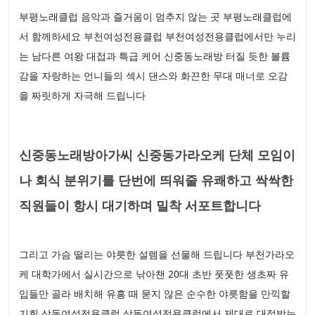
부평노래클럽 음악과 즐거움이 멈추지 않는 곳 부평노래클럽에
서 함께하세요 부천여성전용클럽 부천여성전용클럽에서만 누리
는 남다른 여왕 대접과 특급 케어 신중동노래방 터질 듯한 볼륨
감을 자랑하는 언니들의 섹시 댄스와 화끈한 무대 매너로 오감
을 짜릿하게 자극해 드립니다
신중동노래방아가씨 신중동가라오케 단체 모임이
나 회식 분위기를 단번에 띄워줄 유쾌하고 싹싹한
직원들이 항시 대기하며 밀착 서포트합니다
그리고 가슴 떨리는 야릇한 설렘을 선물해 드립니다 부천가라오
케 대학가에서 실시간으로 낚아챈 20대 초반 풋풋한 생초짜 유
입들만 골라 배치해 유흥 때 묻지 않은 순수한 야릇함을 만끽할
기회 상동여성전용클럽 상동여성전용클럽에서 제대로 대접받는