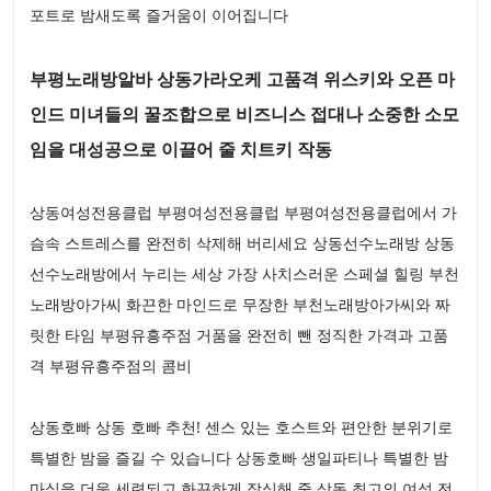
포트로 밤새도록 즐거움이 이어집니다
부평노래방알바 상동가라오케 고품격 위스키와 오픈 마
인드 미녀들의 꿀조합으로 비즈니스 접대나 소중한 소모
임을 대성공으로 이끌어 줄 치트키 작동
상동여성전용클럽 부평여성전용클럽 부평여성전용클럽에서 가
슴속 스트레스를 완전히 삭제해 버리세요 상동선수노래방 상동
선수노래방에서 누리는 세상 가장 사치스러운 스페셜 힐링 부천
노래방아가씨 화끈한 마인드로 무장한 부천노래방아가씨와 짜
릿한 타임 부평유흥주점 거품을 완전히 뺀 정직한 가격과 고품
격 부평유흥주점의 콤비
상동호빠 상동 호빠 추천! 센스 있는 호스트와 편안한 분위기로
특별한 밤을 즐길 수 있습니다 상동호빠 생일파티나 특별한 밤
마실을 더욱 세련되고 화끈하게 장식해 줄 상동 최고의 여성 전