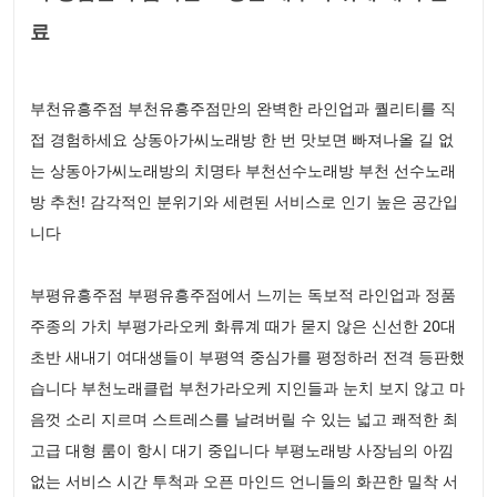
료
부천유흥주점 부천유흥주점만의 완벽한 라인업과 퀄리티를 직
접 경험하세요 상동아가씨노래방 한 번 맛보면 빠져나올 길 없
는 상동아가씨노래방의 치명타 부천선수노래방 부천 선수노래
방 추천! 감각적인 분위기와 세련된 서비스로 인기 높은 공간입
니다
부평유흥주점 부평유흥주점에서 느끼는 독보적 라인업과 정품
주종의 가치 부평가라오케 화류계 때가 묻지 않은 신선한 20대
초반 새내기 여대생들이 부평역 중심가를 평정하러 전격 등판했
습니다 부천노래클럽 부천가라오케 지인들과 눈치 보지 않고 마
음껏 소리 지르며 스트레스를 날려버릴 수 있는 넓고 쾌적한 최
고급 대형 룸이 항시 대기 중입니다 부평노래방 사장님의 아낌
없는 서비스 시간 투척과 오픈 마인드 언니들의 화끈한 밀착 서