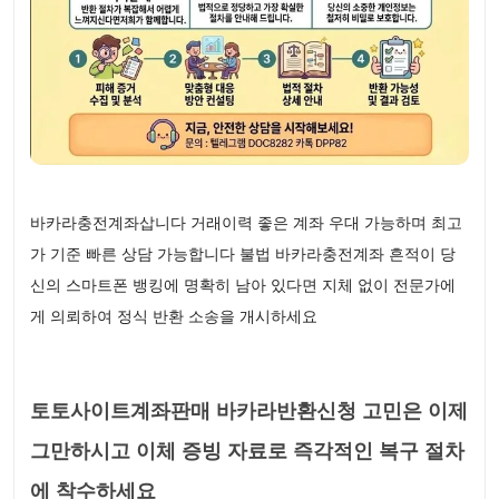
바카라충전계좌삽니다 거래이력 좋은 계좌 우대 가능하며 최고
가 기준 빠른 상담 가능합니다 불법 바카라충전계좌 흔적이 당
신의 스마트폰 뱅킹에 명확히 남아 있다면 지체 없이 전문가에
게 의뢰하여 정식 반환 소송을 개시하세요
토토사이트계좌판매 바카라반환신청 고민은 이제
그만하시고 이체 증빙 자료로 즉각적인 복구 절차
에 착수하세요