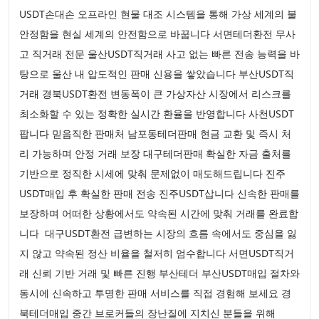
USDT손대손 오프라인 현물 대조 시스템을 통해 가상 세계의 불
안정함을 현실 세계의 안전함으로 바꿉니다 서면테더환전 무사
고 직거래 전문 울산USDT직거래 사고 없는 빠른 전송 능력을 바
탕으로 울산 내 압도적인 판매 신용을 쌓았습니다 부산USDT직
거래 경북USDT환전 변동폭이 큰 가상자산 시장에서 리스크를
최소화할 수 있는 정확한 실시간 환율을 반영합니다 사천USDT
팝니다 믿음직한 판매처 남포동테더판매 현금 교환 및 즉시 처
리 가능하며 안정 거래 보장 대구테더판매 확실한 자금 출처를
기반으로 정직한 시세에 맞춰 문제없이 매도해드립니다 진주
USDT매입 후 확실한 판매 전송 진주USDT삽니다 신속한 판매를
보장하며 어떠한 상황에서도 약속된 시간에 맞춰 거래를 완료합
니다 대구USDT환전 급변하는 시장의 흐름 속에서도 중심을 잃
지 않고 약속된 정산 비율을 철저히 엄수합니다 서면USDT직거
래 신뢰 기반 거래 및 빠른 진행 부산테더 부산USDT매입 절차와
동시에 신속하고 투명한 판매 서비스를 직접 경험해 보세요 경
북테더매입 중간 브로커들의 장난질에 지치신 분들을 위해