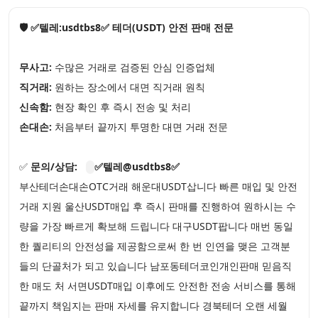
🛡️ ✅텔레:usdtbs8✅ 테더(USDT) 안전 판매 전문
무사고:
수많은 거래로 검증된 안심 인증업체
직거래:
원하는 장소에서 대면 직거래 원칙
신속함:
현장 확인 후 즉시 전송 및 처리
손대손:
처음부터 끝까지 투명한 대면 거래 전문
✅
문의/상담:
✅텔레@usdtbs8✅
부산테더손대손OTC거래 해운대USDT삽니다 빠른 매입 및 안전
거래 지원 울산USDT매입 후 즉시 판매를 진행하여 원하시는 수
량을 가장 빠르게 확보해 드립니다 대구USDT팝니다 매번 동일
한 퀄리티의 안전성을 제공함으로써 한 번 인연을 맺은 고객분
들의 단골처가 되고 있습니다 남포동테더코인개인판매 믿음직
한 매도 처 서면USDT매입 이후에도 안전한 전송 서비스를 통해
끝까지 책임지는 판매 자세를 유지합니다 경북테더 오랜 세월